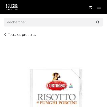
Se rendre au contenu
Tous les produits