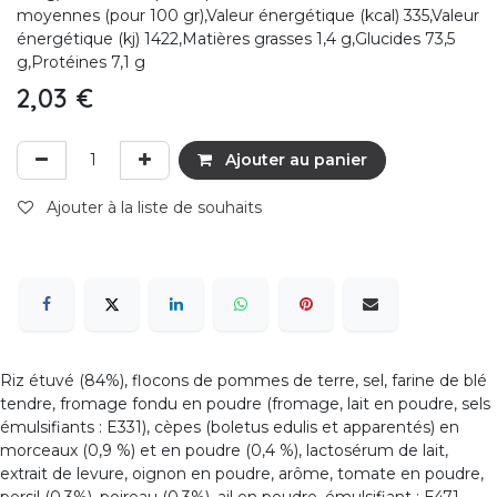
moyennes (pour 100 gr),Valeur énergétique (kcal) 335,Valeur
énergétique (kj) 1422,Matières grasses 1,4 g,Glucides 73,5
g,Protéines 7,1 g
2,03
€
Ajouter au panier
Ajouter à la liste de souhaits
Riz étuvé (84%), flocons de pommes de terre, sel, farine de blé
tendre, fromage fondu en poudre (fromage, lait en poudre, sels
émulsifiants : E331), cèpes (boletus edulis et apparentés) en
morceaux (0,9 %) et en poudre (0,4 %), lactosérum de lait,
extrait de levure, oignon en poudre, arôme, tomate en poudre,
persil (0,3%), poireau (0,3%), ail en poudre, émulsifiant : E471.