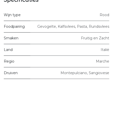
Wijn type
Rood
Foodpairing
Gevogelte
,
Kalfsvlees
,
Pasta
,
Rundsvlees
Smaken
Fruitig en Zacht
Land
Italië
Regio
Marche
Druiven
Montepulciano
,
Sangiovese
Wijndomein
Colli Ripani