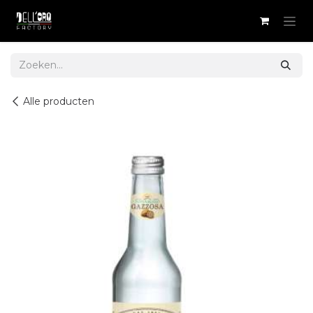
Overslaan naar inhoud
Alle producten