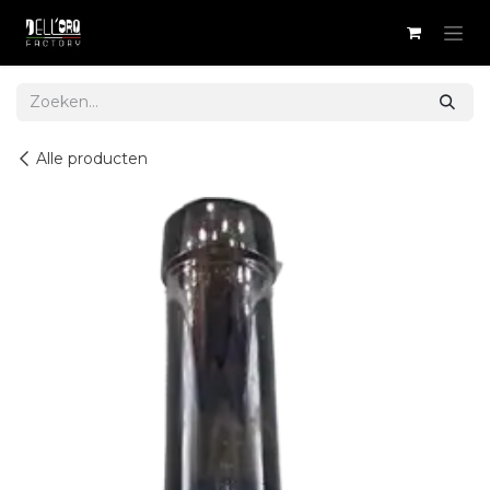
Overslaan naar inhoud
Alle producten