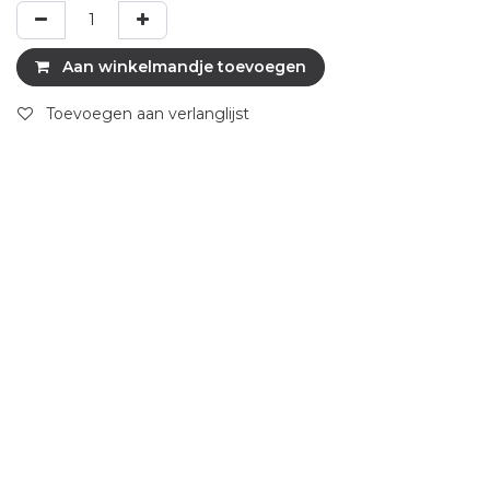
Aan winkelmandje toevoegen
Toevoegen aan verlanglijst
Specificaties
Wijn type
Mousserend
Foodpairing
Milde & Zachte Kaas
,
Pizza
,
Varkensvlees
,
Vis
,
Zeevruchten, Schaal- & Schelp