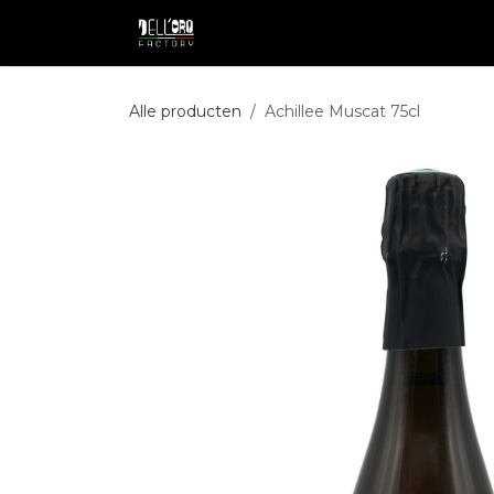
Overslaan naar inhoud
Shop
Professional
Pakketdie
Alle producten
Achillee Muscat 75cl