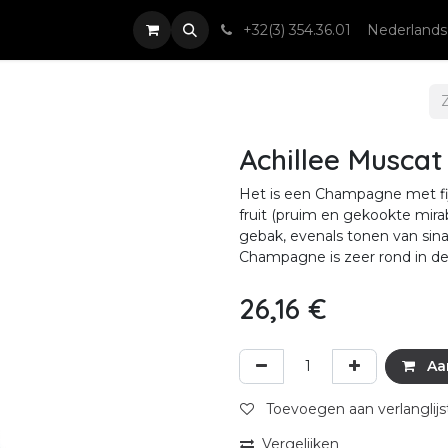
nsten
Nieuws & Events
Contact
+32(3) 354.36.01
Nederlands
Achillee Muscat
Het is een Champagne met fi
fruit (pruim en gekookte mira
gebak, evenals tonen van sin
Champagne is zeer rond in d
26,16
€
Aa
Toevoegen aan verlanglijs
Vergelijken