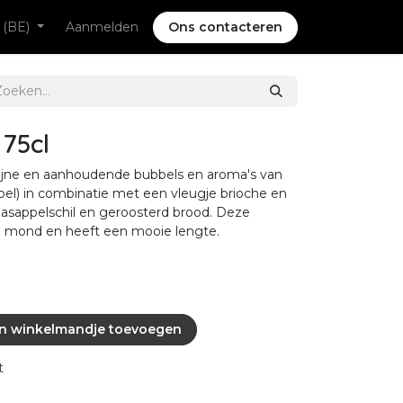
 (BE)
Aanmelden
Ons contacteren
 75cl
jne en aanhoudende bubbels en aroma's van
bel) in combinatie met een vleugje brioche en
aasappelschil en geroosterd brood. Deze
e mond en heeft een mooie lengte.
n winkelmandje toevoegen
t