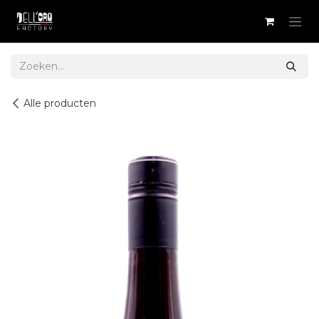
Overslaan naar inhoud
Alle producten