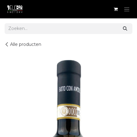
Overslaan naar inhoud
Alle producten