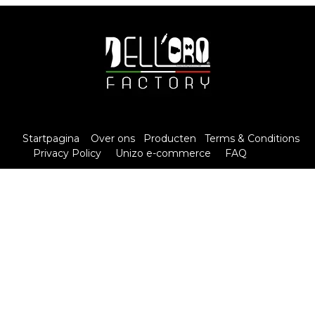
Startpagina
Over ons
Producten
Terms & Conditions
Privacy Policy
Unizo e-commerce
FAQ
Contact
Copyright © DelloroFactory
Nederlands (BE)
|
English (US)
|
Français (BE)