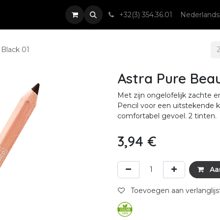
nsten
Nieuws & Events
Contact
+32(3) 354.36.01
Nederlands
 Black 01
Astra Pure Beau
Met zijn ongelofelijk zachte
Pencil voor een uitstekende 
comfortabel gevoel. 2 tinten.
3,94
€
Aa
Toevoegen aan verlanglijs