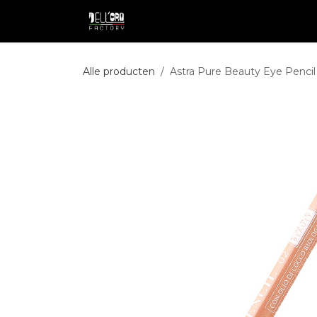
Overslaan naar inhoud
Shop
Professional
Pakketdie
Alle producten
Astra Pure Beauty Eye Pencil