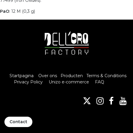
77499 (Iron Oxides).
PaO
: 12 M (0,3 g)
Startpagina
Over ons
Producten
Terms & Conditions
Privacy Policy
Unizo e-commerce
FAQ
Contact