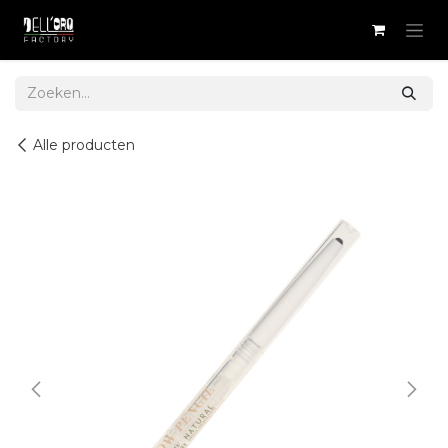
Overslaan naar inhoud
Alle producten