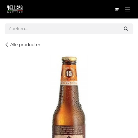
Overslaan naar inhoud
Alle producten