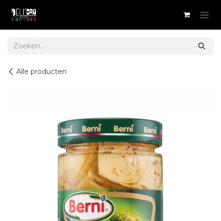
Overslaan naar inhoud
Alle producten