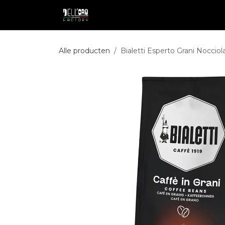
Overslaan naar inhoud
Shop
Professional
Pakketdie
Alle producten
Bialetti Esperto Grani Nocciol