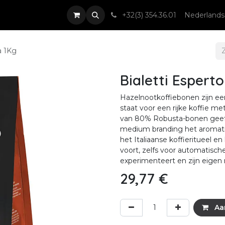
nsten
Nieuws & Events
Contact
+32(3) 354.36.01
Nederlands
a 1Kg
Bialetti Espert
Hazelnootkoffiebonen zijn ee
staat voor een rijke koffie m
van 80% Robusta-bonen geeft
medium branding het aromatisc
het Italiaanse koffieritueel 
voort, zelfs voor automatisch
experimenteert en zijn eigen 
29,77
€
Aa