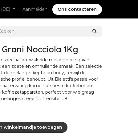
 (BE)
Aanmelden
Ons contacteren
o Grani Nocciola 1Kg
n speciaal ontwikkelde melange die garant
et een zoete en omhullende smaak. Een selectie
 de melange diepte en body, terwijl de
he profiel behoudt. Uit Bialetti's passie voor
en haar ervaring komen de beste koffiebonen
e koffiezetapparaten, perfect voor wie graag
melanges creëert. Intensiteit: 8
n winkelmandje toevoegen