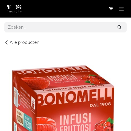
Overslaan naar inhoud
Alle producten