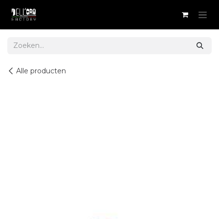
Overslaan naar inhoud
Alle producten