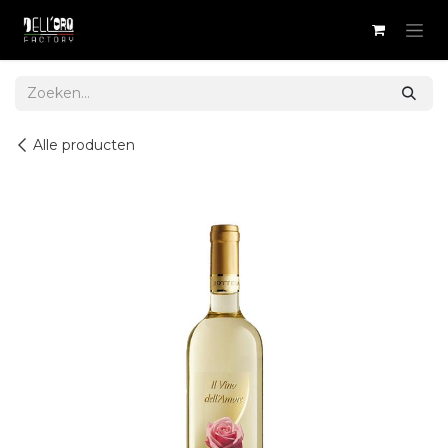
Overslaan naar inhoud
Alle producten