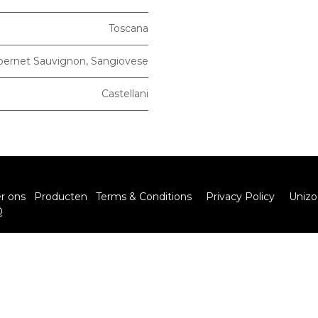
Toscana
bernet Sauvignon
,
Sangiovese
Castellani
r ons
Producten
Terms & Conditions
Privacy Policy
Unizo
Q