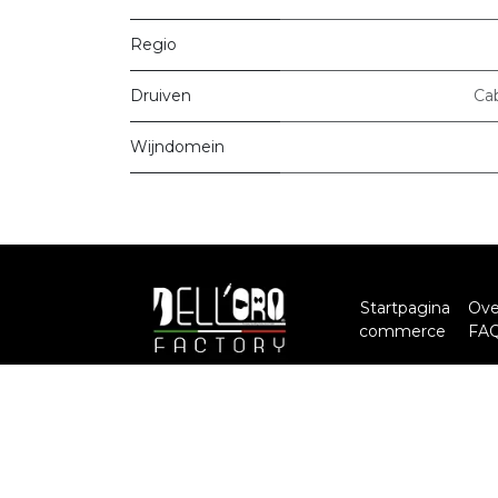
Regio
Druiven
Ca
Wijndomein
Startpagina
Ove
commerce
FA
Contact