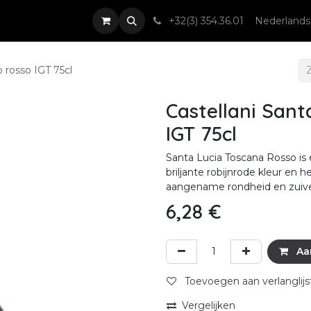
nsten
Nieuws & Events
Contact
+32(3) 354.36.01
Nederlands
 rosso IGT 75cl
Castellani Sant
IGT 75cl
Santa Lucia Toscana Rosso is
briljante robijnrode kleur e
aangename rondheid en zuive
6,28
€
Aa
Toevoegen aan verlanglijs
Vergelijken