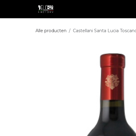
Overslaan naar inhoud
Shop
Professional
Pakketdie
Alle producten
Castellani Santa Lucia Toscano