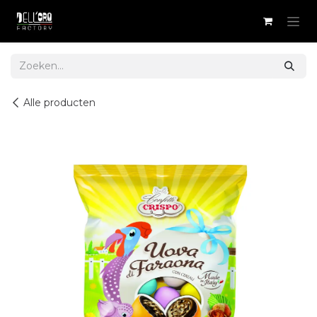
Overslaan naar inhoud
Alle producten