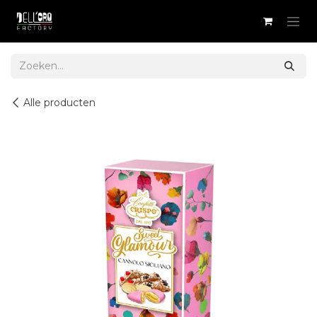
Overslaan naar inhoud
Alle producten