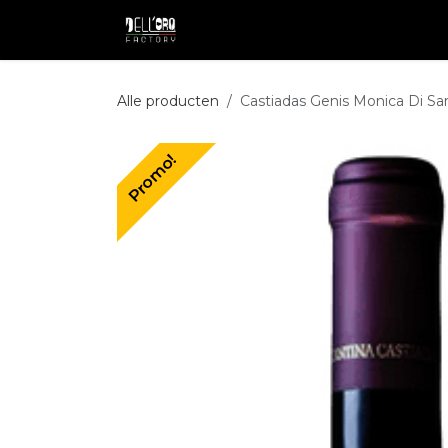
Overslaan naar inhoud
Shop
Professional
Pakketdie
Alle producten
Castiadas Genis Monica Di S
Promo!