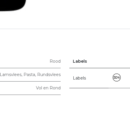
Rood
Labels
Lamsvlees
,
Pasta
,
Rundsvlees
Labels
Vol en Rond
Italië
Sardinia
Cantina Castiadas