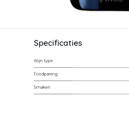
Specificaties
Wijn type
Foodpairing
Smaken
Land
Regio
Wijndomein