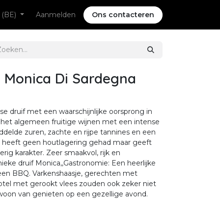
 (BE)
Aanmelden
Ons contacteren
s Monica Di Sardegna
se druif met een waarschijnlijke oorsprong in
r het algemeen fruitige wijnen met een intense
delde zuren, zachte en rijpe tannines en een
s heeft geen houtlagering gehad maar geeft
erig karakter. Zeer smaakvol, rijk en
ieke druif Monica,,Gastronomie: Een heerlijke
 of een BBQ. Varkenshaasje, gerechten met
tel met gerookt vlees zouden ook zeker niet
ewoon van genieten op een gezellige avond.