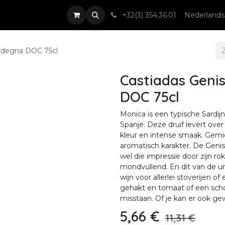
nsten
Nieuws & Events
Contact
+32(3) 354.36.01
Nederlands
ardegna DOC 75cl
Castiadas Geni
DOC 75cl
Monica is een typische Sardijn
Spanje. Deze druif levert ove
kleur en intense smaak. Gemid
aromatisch karakter. De Geni
wel die impressie door zijn rok
mondvullend. En dit van de un
wijn voor allerlei stoverijen
gehakt en tomaat of een scho
misstaan. Of je kan er ook g
5,66
€
11,31
€