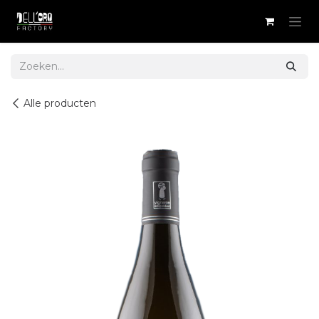
Overslaan naar inhoud
Alle producten