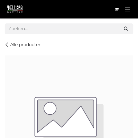
Overslaan naar inhoud
Alle producten