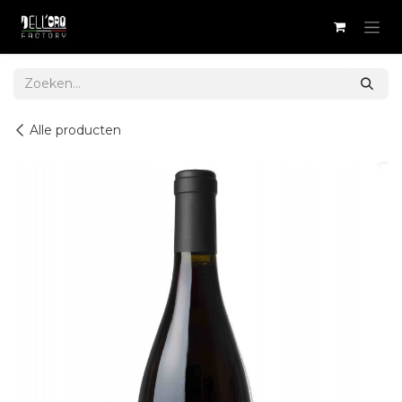
Overslaan naar inhoud
Alle producten