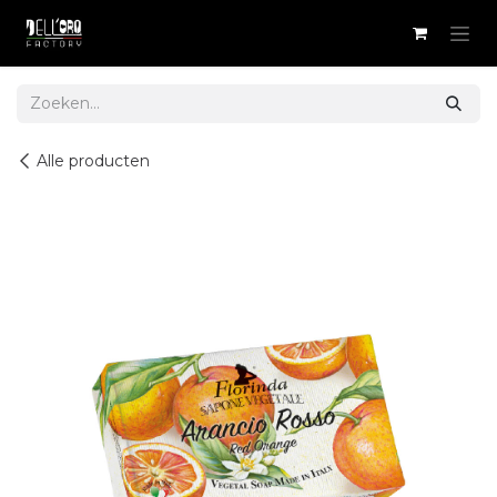
Overslaan naar inhoud
Alle producten