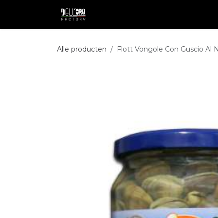
Overslaan naar inhoud
Shop
Professional
Pakketdie
Alle producten
Flott Vongole Con Guscio Al 