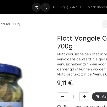
nsten
Nieuws & Events
Contact
+32(3) 354.36.01
Nederlands
Natural 700g
Flott Vongole C
700g
Flott venusschelpen met sch
vervolgens bewaard in eigen
venusschelpen zijn klaar voo
gemengd of kunnen worden ve
Flott gebruikt zijn de "Venus G
9,11
€
Aa
Toevoegen aan verlanglijs