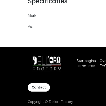
Specificaties
Merk
Vis
Startpagina
Ove
commerce
FA
Contact
Copyright © DelloroFactory