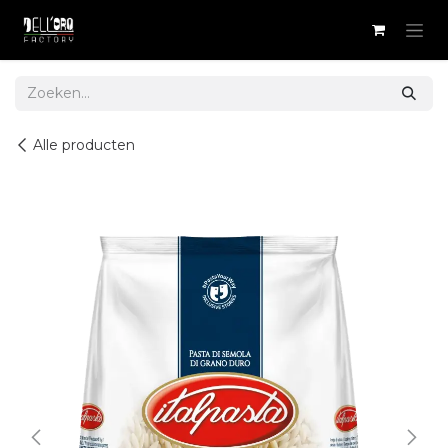
Overslaan naar inhoud
Alle producten