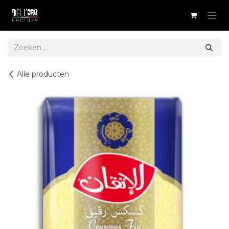
Overslaan naar inhoud
Alle producten