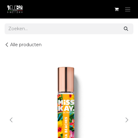
Overslaan naar inhoud
Alle producten