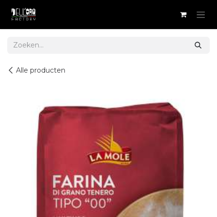
Overslaan naar inhoud
Alle producten