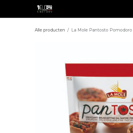
Overslaan naar inhoud
Shop
Professional
Pakketdie
Alle producten
La Mole Pantosto Pomodoro 