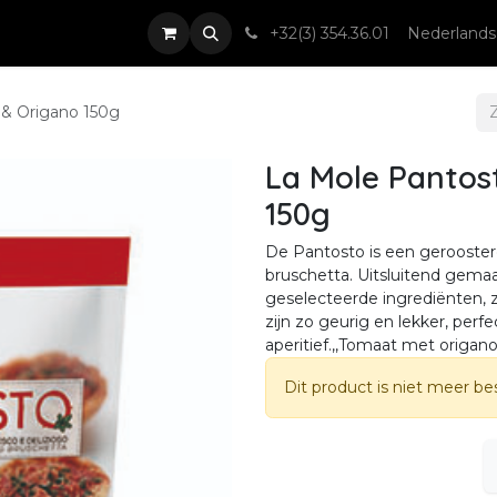
nsten
Nieuws & Events
Contact
+32(3) 354.36.01
Nederlands
& Origano 150g
La Mole Panto
150g
De Pantosto is een geroosterd
bruschetta. Uitsluitend gemaa
geselecteerde ingrediënten, 
zijn zo geurig en lekker, perf
aperitief.,,Tomaat met origano
Dit product is niet meer be