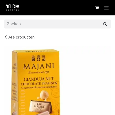
Overslaan naar inhoud
Alle producten