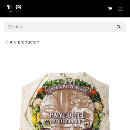
Overslaan naar inhoud
Alle producten