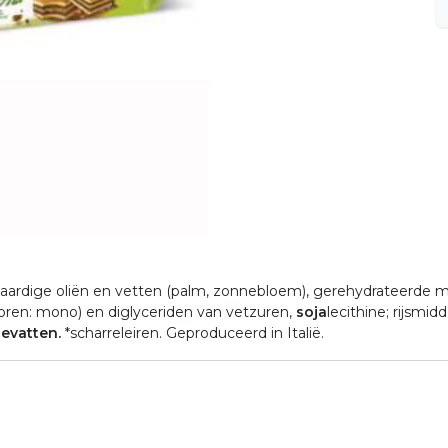
antaardige oliën en vetten (palm, zonnebloem), gerehydrateerde
oren: mono) en diglyceriden van vetzuren,
soja
lecithine; rijsm
evatten.
*scharreleiren. Geproduceerd in Italië.