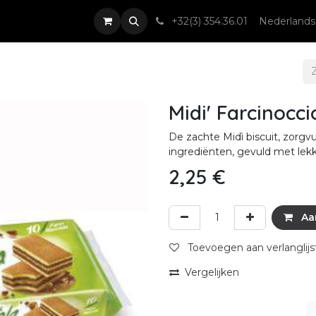
nsten
Nieuws & Events
Contact
+32(3) 354.36.01
Nederlands
Midi' Farcinocc
De zachte Midì biscuit, zorg
ingrediënten, gevuld met lekk
2,25
€
Aa
Toevoegen aan verlanglijs
Vergelijken