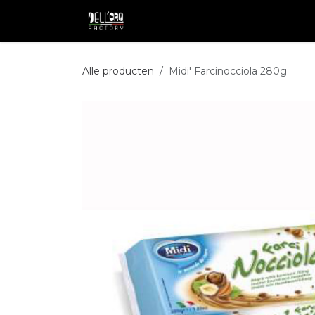
Overslaan naar inhoud
Shop
Professional
Pakketdie
Alle producten
Midi' Farcinocciola 280g