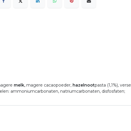
 magere
melk,
magere cacaopoeder,
hazelnoot
pasta (1,1%), verse
iddelen: ammoniumcarbonaten, natriumcarbonaten, disfosfaten;