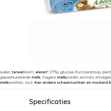
suiker,
tarwe
bloem,
eieren
* (17%), glucose-fructosestroop, pl
gepasteuriseerde
melk
, magere
melk
poeder, ​aroma's, emulgat
melk
eiwitten, zout.
Kan andere schaalvruchten en mosterd b
Specificaties