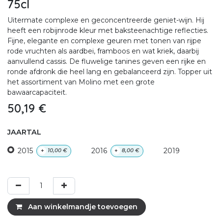
75cl
Uitermate complexe en geconcentreerde geniet-wijn. Hij
heeft een robijnrode kleur met baksteenachtige reflecties.
Fijne, elegante en complexe geuren met tonen van rijpe
rode vruchten als aardbei, framboos en wat kriek, daarbij
aanvullend cassis. De fluwelige tanines geven een rijke en
ronde afdronk die heel lang en gebalanceerd zijn. Topper uit
het assortiment van Molino met een grote
bawaarcapaciteit.
50,19
€
JAARTAL
2015
2016
2019
+
10,00
€
+
8,00
€
Aan winkelmandje toevoegen