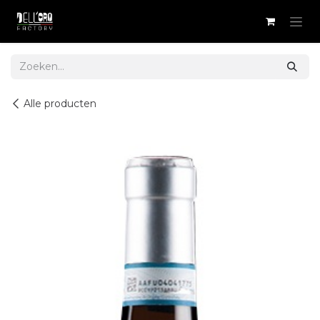
Overslaan naar inhoud
Alle producten