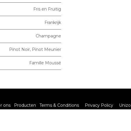
Fris en Fruitig
Frankrijk
Champagne
Pinot Noir
,
Pinot Meunier
Famille Moussé
r ons
Producten
Terms & Conditions
Privacy Policy
Unizo
Q