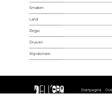
Smaken
Land
Regio
Druiven
Wijndomein
Startpagina
Ove
commerce
FA