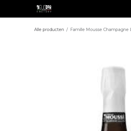
Overslaan naar inhoud
Shop
Professional
Pakketdie
Alle producten
Famille Mousse Champagne L