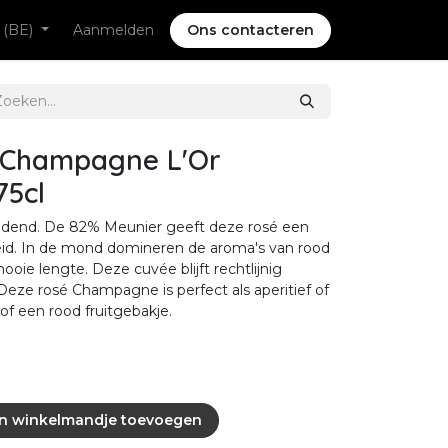
 (BE)
Aanmelden
Ons contacteren
 Champagne L'Or
75cl
oudend. De 82% Meunier geeft deze rosé een
gheid. In de mond domineren de aroma's van rood
 mooie lengte. Deze cuvée blijft rechtlijnig
Deze rosé Champagne is perfect als aperitief of
of een rood fruitgebakje.
n winkelmandje toevoegen