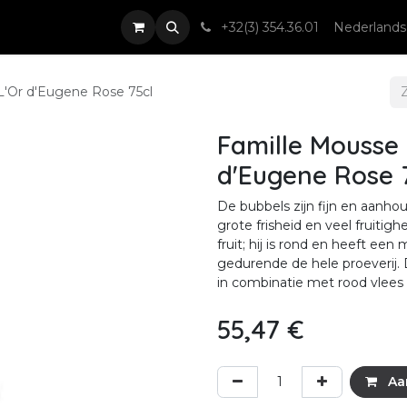
nsten
Nieuws & Events
Contact
+32(3) 354.36.01
Nederlands
'Or d'Eugene Rose 75cl
Famille Mousse
d'Eugene Rose 
De bubbels zijn fijn en aanh
grote frisheid en veel fruiti
fruit; hij is rond en heeft een
gedurende de hele proeverij. 
in combinatie met rood vlees 
55,47
€
Aa