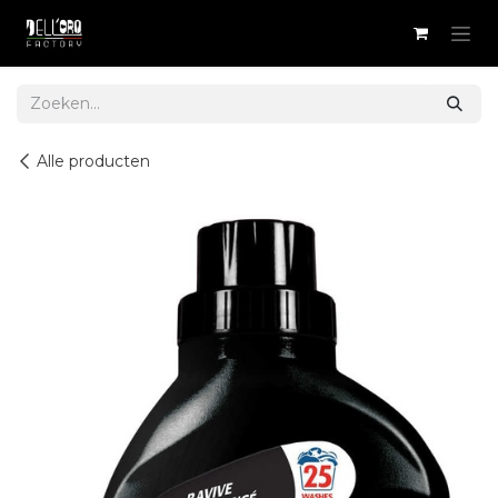
Overslaan naar inhoud
Alle producten