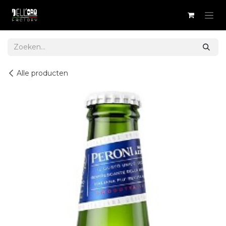
Overslaan naar inhoud
Alle producten