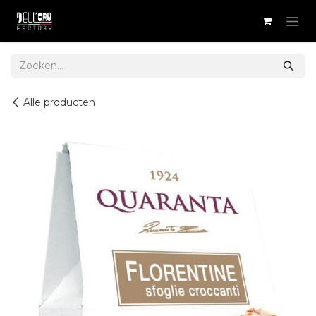
Overslaan naar inhoud
Alle producten