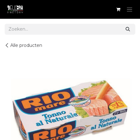
Overslaan naar inhoud
Alle producten