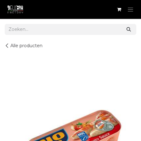
Overslaan naar inhoud
Alle producten