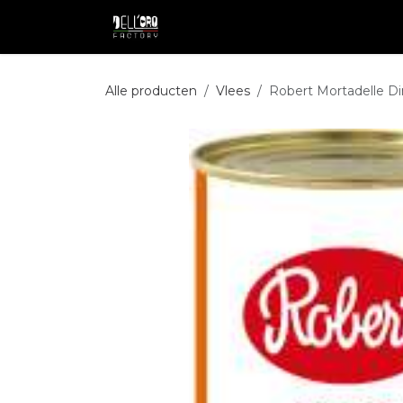
Overslaan naar inhoud
Shop
Professional
Pakketdie
Alle producten
Vlees
Robert Mortadelle Di