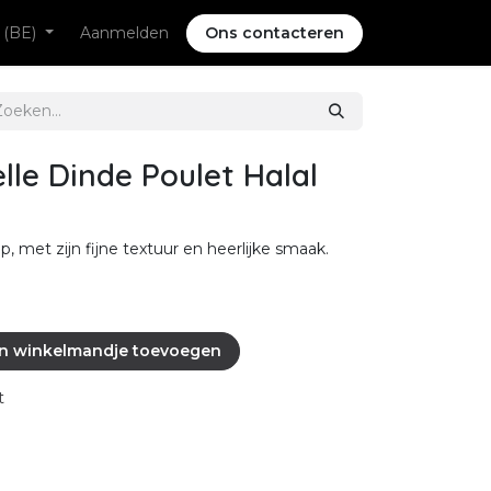
 (BE)
Aanmelden
Ons contacteren
le Dinde Poulet Halal
, met zijn fijne textuur en heerlijke smaak.
n winkelmandje toevoegen
t