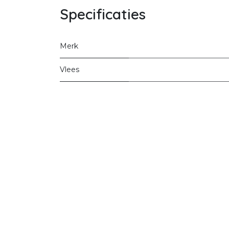
Specificaties
Merk
Vlees
Startpagina
Ove
commerce
FA
Contact