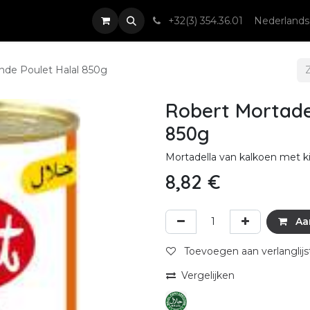
nsten
Nieuws & Events
Contact
+32(3) 354.36.01
Nederlands
nde Poulet Halal 850g
Robert Mortadel
850g
Mortadella van kalkoen met kip
8,82
€
Aa
Toevoegen aan verlanglijs
Vergelijken