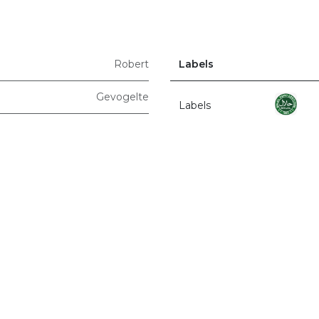
Robert
Labels
Gevogelte
Labels
r ons
Producten
Terms & Conditions
Privacy Policy
Unizo
Q