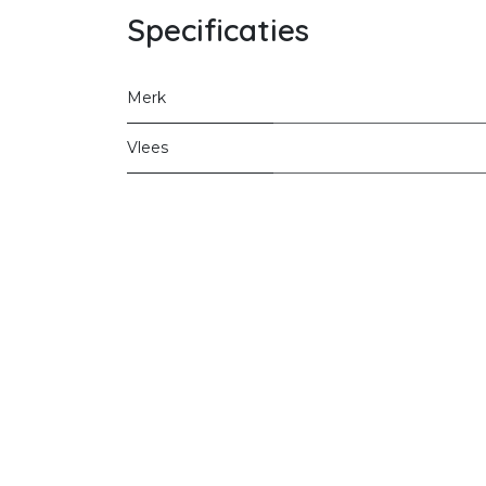
Specificaties
Merk
Vlees
Startpagina
Ove
commerce
FA
Contact