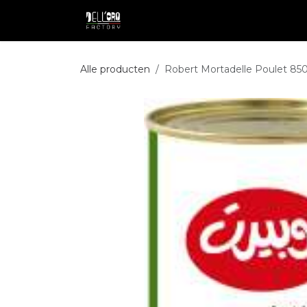
Overslaan naar inhoud
Shop
Professional
Pakketdie
Alle producten
Robert Mortadelle Poulet 85