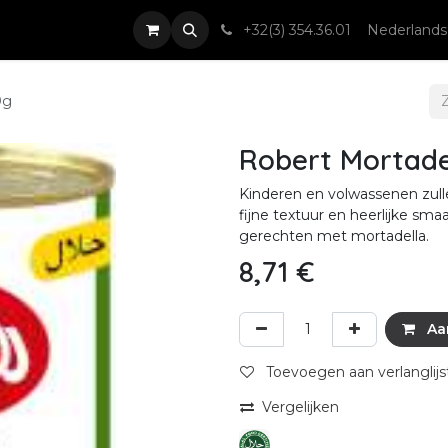
nsten
Nieuws & Events
Contact
+32(3) 354.36.01
Nederlands
0g
Robert Mortade
Kinderen en volwassenen zulle
fijne textuur en heerlijke smaa
gerechten met mortadella.
8,71
€
Aa
Toevoegen aan verlanglijs
Vergelijken