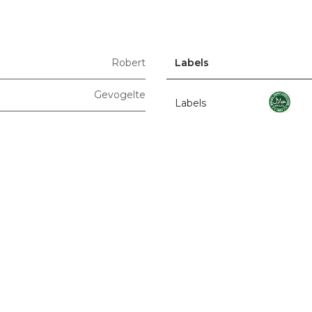
Robert
Labels
Gevogelte
Labels
r ons
Producten
Terms & Conditions
Privacy Policy
Unizo
Q