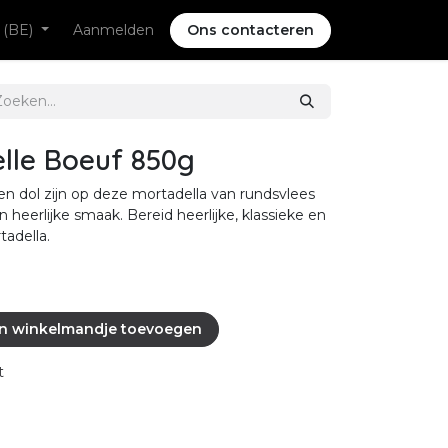
 (BE)
Aanmelden
Ons contacteren
lle Boeuf 850g
n dol zijn op deze mortadella van rundsvlees
en heerlijke smaak. Bereid heerlijke, klassieke en
adella.
n winkelmandje toevoegen
t