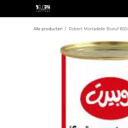
Overslaan naar inhoud
Shop
Professional
Pakketdie
Alle producten
Robert Mortadelle Boeuf 85