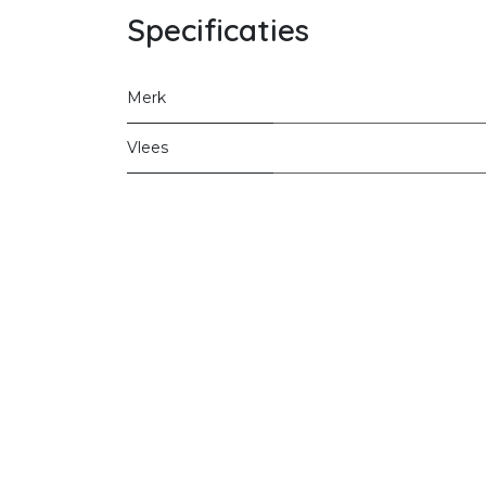
Specificaties
Merk
Vlees
Startpagina
Ove
commerce
FA
Contact