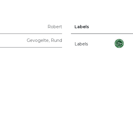
Robert
Labels
Gevogelte
,
Rund
Labels
r ons
Producten
Terms & Conditions
Privacy Policy
Unizo
Q