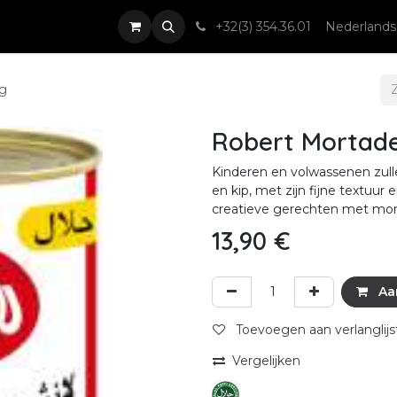
nsten
Nieuws & Events
Contact
+32(3) 354.36.01
Nederlands
0g
Robert Mortade
Kinderen en volwassenen zulle
en kip, met zijn fijne textuur 
creatieve gerechten met mort
13,90
€
Aa
Toevoegen aan verlanglijs
Vergelijken