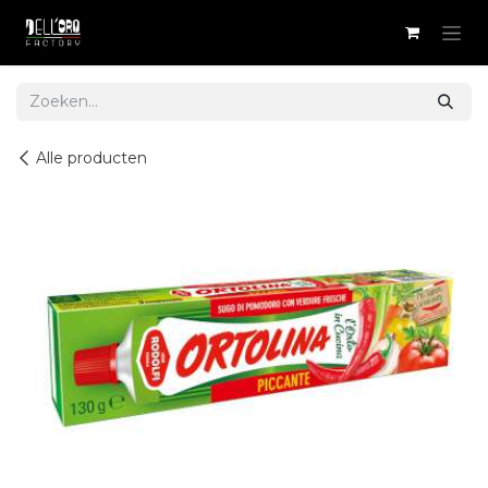
Overslaan naar inhoud
Alle producten