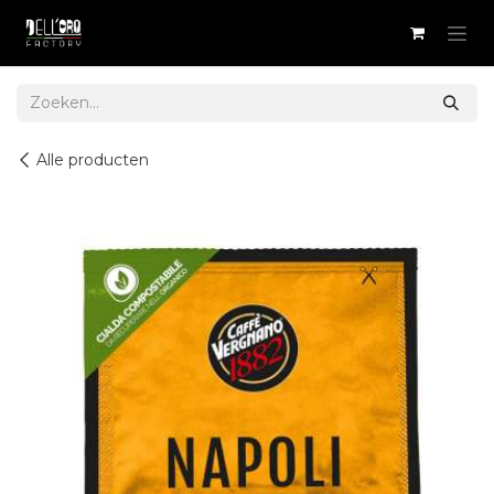
Overslaan naar inhoud
Alle producten