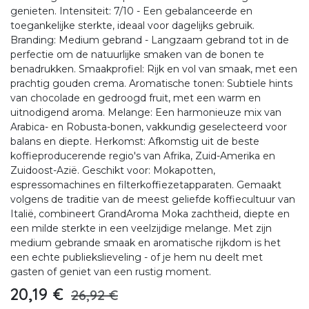
genieten. Intensiteit: 7/10 - Een gebalanceerde en
toegankelijke sterkte, ideaal voor dagelijks gebruik.
Branding: Medium gebrand - Langzaam gebrand tot in de
perfectie om de natuurlijke smaken van de bonen te
benadrukken. Smaakprofiel: Rijk en vol van smaak, met een
prachtig gouden crema. Aromatische tonen: Subtiele hints
van chocolade en gedroogd fruit, met een warm en
uitnodigend aroma. Melange: Een harmonieuze mix van
Arabica- en Robusta-bonen, vakkundig geselecteerd voor
balans en diepte. Herkomst: Afkomstig uit de beste
koffieproducerende regio's van Afrika, Zuid-Amerika en
Zuidoost-Azië. Geschikt voor: Mokapotten,
espressomachines en filterkoffiezetapparaten. Gemaakt
volgens de traditie van de meest geliefde koffiecultuur van
Italië, combineert GrandAroma Moka zachtheid, diepte en
een milde sterkte in een veelzijdige melange. Met zijn
medium gebrande smaak en aromatische rijkdom is het
een echte publiekslieveling - of je hem nu deelt met
gasten of geniet van een rustig moment.
20,19
€
26,92
€