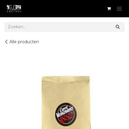
Overslaan naar inhoud
Alle producten