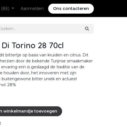
 (BE)
Aanmelden
Ons contacteren
Di Torino 28 70cl
t bittertje op basis van kruiden en citrus. Dit
is herzien door de bekende Turijnse smaakmaker
 ervaring erin is geslaagd de traditie van de
te houden door, het innoveren met zijn
e buitengewone bitter uniek en actueel
hol: 28%
n winkelmandje toevoegen
t