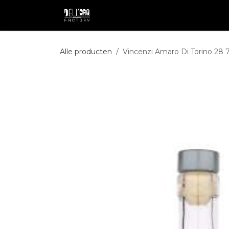
Overslaan naar inhoud
Shop
Professional
Pakketdie
Alle producten
Vincenzi Amaro Di Torino 28 