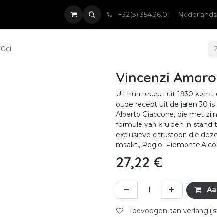
nsten
Nieuws & Events
Contact
+32(3) 354.36.01
Nederlands
70cl
Vincenzi Amaro 
Uit hun recept uit 1930 komt di
oude recept uit de jaren 30 
Alberto Giaccone, die met zijn
formule van kruiden in stand 
exclusieve citrustoon die dez
maakt.,,Regio: Piemonte,Alco
27,22
€
Aa
Toevoegen aan verlanglijs