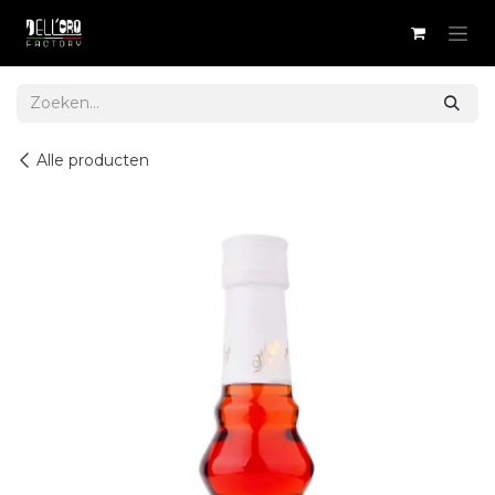
Overslaan naar inhoud
Alle producten