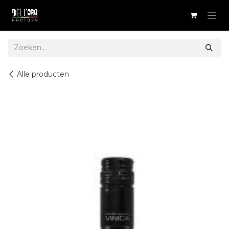
Overslaan naar inhoud
Alle producten