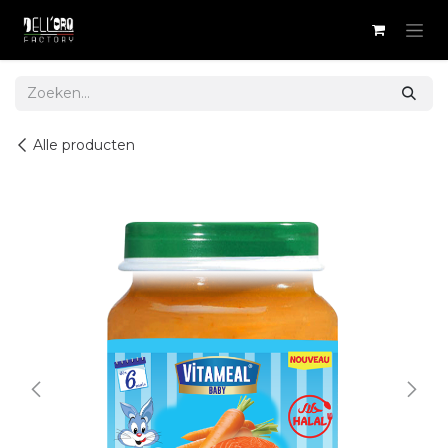
Overslaan naar inhoud
Alle producten