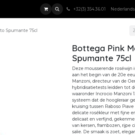
nsten
Nieuws & Events
Contact
+32(3) 354.36.01
Nederlands
to Spumante 75cl
Bottega Pink M
Spumante 75cl
Deze mousserende roséwijn is 
aan het begin van de 20e eeu
Manzoni, directeur van de Oen
hybridisatietests leidden tot d
waaronder Incrocio Manzoni 13
systeem dat de hoogleraar gebr
kruising tussen Raboso Piave
delicate rosékleur met fijne 
delicaat en verfijnd, gekenme
van kersen, frambozen, rijpe c
salie. De smaak is zoet, eleg