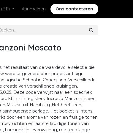
 (BE)
Aanmelden
Ons contacteren
anzoni Moscato
het resultaat van de waardevolle selectie die
w werd uitgevoerd door professor Luigi
ologische School in Conegliano. Verschillende
e creatie van verschillende kruisingen,
.0.25. Deze code verwijst naar een specifiek
uikt in zijn registers. Incrocio Manzoni is een
 en Muscat uit Hamburg.,Het heeft een
en aanhoudende perlage. Het boeket is intens,
rkt door een aroma van rozen en fruitige tonen
itrusvruchten en laatste kruidige tonen van
ant, harmonisch, evenwichtig, met een lange